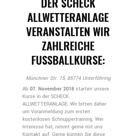
DER SCHECK
ALLWETTERANLAGE
VERANSTALTEN WIR
ZAHLREICHE
FUSSBALLKURSE:
Münchner Str. 15, 85774 Unterföhring
Ab
07. November 2018
starten unsere
Kurse in der SCHECK
ALLWETTERANLAGE. Wir bitten daher
um Voranmeldung zum ersten
kostenlosen Schnuppertraining. Wer
Interesse hat, nimmt gerne mit uns
Kontakt auf. Gerne können Sie diese