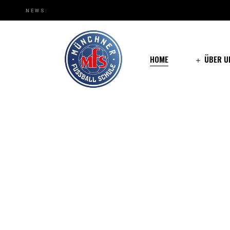
NEWS:
Wer wir sind
Medien
HOME
ÜBER U
Wer wir s
Medien