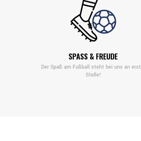
SPASS & FREUDE
Der Spaß am Fußball steht bei uns an erst
Stelle!