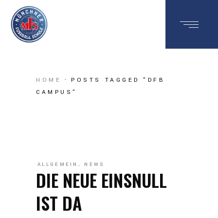
HOME
POSTS TAGGED "DFB
CAMPUS"
ALLGEMEIN
,
NEWS
DIE NEUE EINSNULL
IST DA