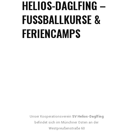
HELIOS-DAGLFING –
FUSSBALLKURSE & F
ERIENCAMPS
Unser Kooperationsverein
SV Helios-Daglfing
befindet sich im Münchner Osten an der
Westpreußenstraße 60