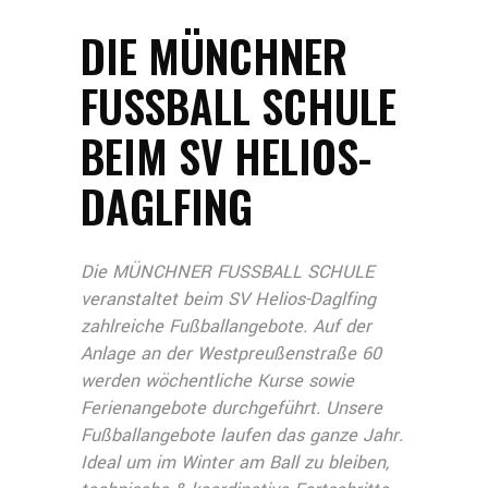
DIE MÜNCHNER
FUSSBALL SCHULE
BEIM SV HELIOS-
DAGLFING
Die MÜNCHNER FUSSBALL SCHULE
veranstaltet beim SV Helios-Daglfing
zahlreiche Fußballangebote. Auf der
Anlage an der Westpreußenstraße 60
werden wöchentliche Kurse sowie
Ferienangebote durchgeführt. Unsere
Fußballangebote laufen das ganze Jahr.
Ideal um im Winter am Ball zu bleiben,