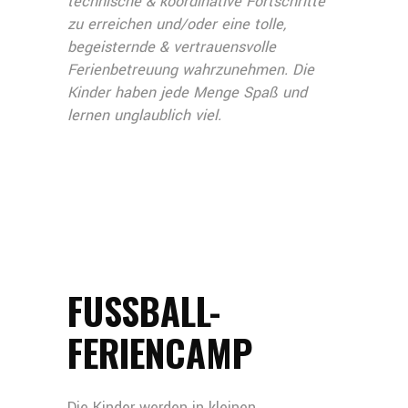
technische & koordinative Fortschritte
zu erreichen und/oder eine tolle,
begeisternde & vertrauensvolle
Ferienbetreuung wahrzunehmen. Die
Kinder haben jede Menge Spaß und
lernen unglaublich viel.
FUSSBALL-F
ERIENCAMP
Die Kinder werden in kleinen