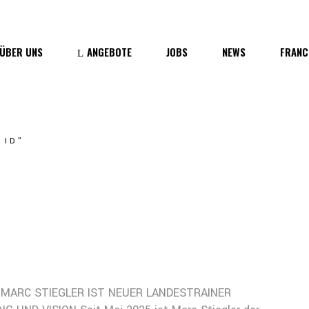
Wer wir sind
ÜBER UNS
ANGEBOTE
JOBS
NEWS
FRANC
Medien
er wir sind
ID"
edien
 MARC STIEGLER IST NEUER LANDESTRAINER