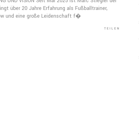
 UND VISION Seit Mai 2025 ist Marc Stiegler der
ngt über 20 Jahre Erfahrung als Fußballtrainer,
w und eine große Leidenschaft f�
TEILEN