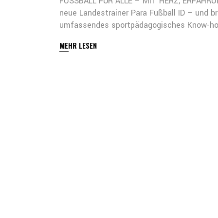
FUSSBALL FÜR ALLE – MIT HERZ, ERFAHRUNG
neue Landestrainer Para Fußball ID – und bri
umfassendes sportpädagogisches Know-ho
MEHR LESEN