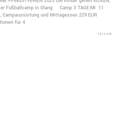
NE PFINGSTFERIEN 2025 Die Kinder gehen KICKEN,
unser Fußballcamp in Olang Camp 3 TAGE:MI 11.
ing, Campausrüstung und Mittagessen 229 EUR
ionen für 4
TEILEN