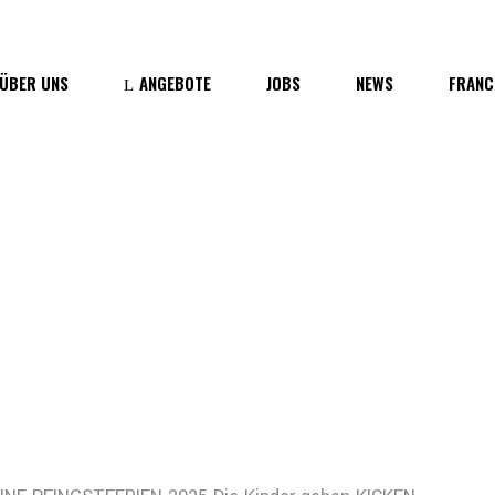
Wer wir sind
ÜBER UNS
ANGEBOTE
JOBS
NEWS
FRANC
Medien
er wir sind
edien