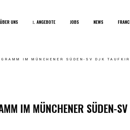
Wer wir sind
ÜBER UNS
ANGEBOTE
JOBS
NEWS
FRANC
Medien
er wir sind
OGRAMM IM MÜNCHENER SÜDEN-SV DJK TAUFKI
edien
AMM IM MÜNCHENER SÜDEN-SV