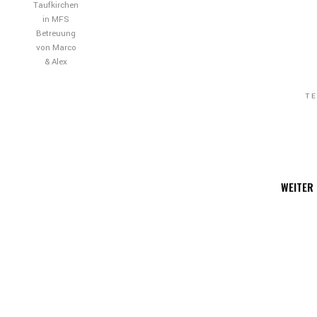
Taufkirchen
in MFS
Betreuung
von Marco
& Alex
T
WEITER