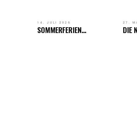
14. JULI 2026
27. M
SOMMERFERIEN…
DIE 