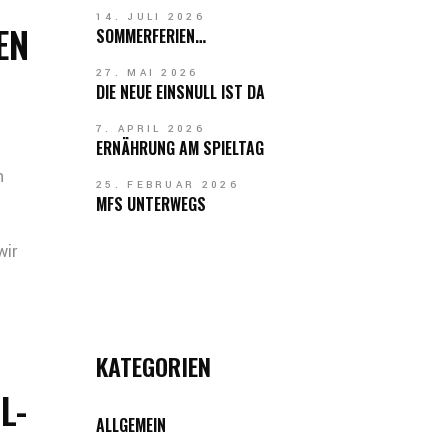
14. JULI 2026
EN
SOMMERFERIEN…
27. MAI 2026
DIE NEUE EINSNULL IST DA
7. APRIL 2026
ERNÄHRUNG AM SPIELTAG
n
25. FEBRUAR 2026
MFS UNTERWEGS
wir
KATEGORIEN
-P
ALLGEMEIN