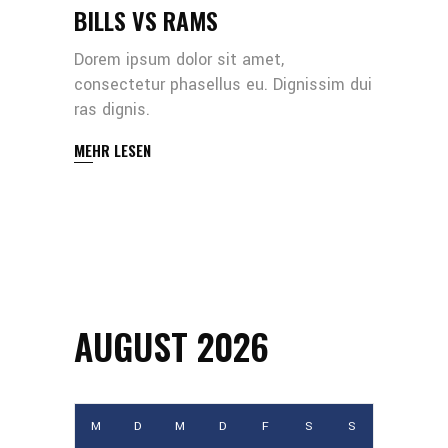
BILLS VS RAMS
Dorem ipsum dolor sit amet,
consectetur phasellus eu. Dignissim dui
ras dignis.
MEHR LESEN
AUGUST 2026
M
D
M
D
F
S
S