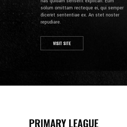
has quidam senserit explicari. Eum
solum omittam recteque ei, qui semper
diceret sententiae ex. An stet noster
repudiare.
VISIT SITE
PRIMARY LEAGUE