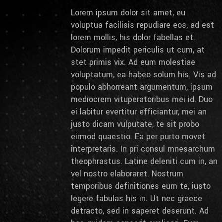
Lorem ipsum dolor sit amet, eu
voluptua facilisis repudiare eos, ad est
lorem mollis, his dolor fabellas et.
Dolorum impedit periculis ut cum, at
stet primis vix. Ad eum molestiae
voluptatum, ea habeo solum his. Vis ad
populo abhorreant argumentum, ipsum
mediocrem vituperatoribus mei id. Duo
ei labitur evertitur efficiantur, mei an
justo dicam vulputate, te sit probo
eirmod quaestio. Ea per purto movet
interpretaris. In pri consul mnesarchum
theophrastus. Latine deleniti cum in, an
vel nostro elaboraret. Nostrum
temporibus definitiones eum te, iusto
legere fabulas his in. Ut nec graece
detracto, sed in saperet deserunt. Ad