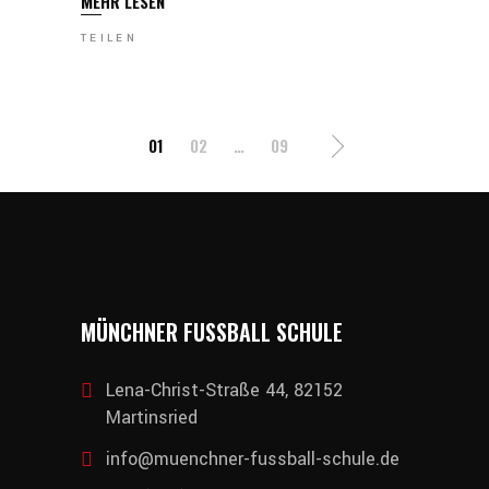
MEHR LESEN
TEILEN
SEITENNUMMERIERUNG
01
02
…
09
DER
BEITRÄGE
MÜNCHNER FUSSBALL SCHULE
Lena-Christ-Straße 44, 82152
Martinsried
info@muenchner-fussball-schule.de