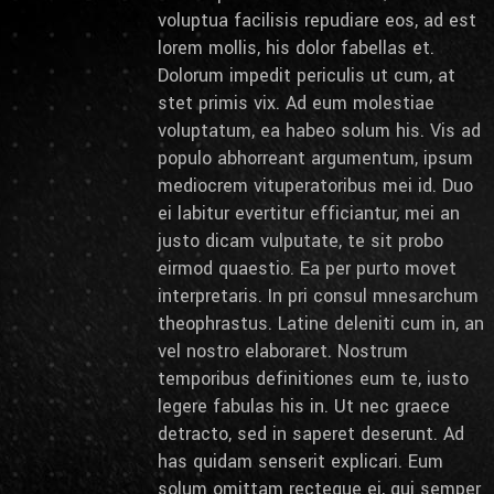
voluptua facilisis repudiare eos, ad est
lorem mollis, his dolor fabellas et.
Dolorum impedit periculis ut cum, at
stet primis vix. Ad eum molestiae
voluptatum, ea habeo solum his. Vis ad
populo abhorreant argumentum, ipsum
mediocrem vituperatoribus mei id. Duo
ei labitur evertitur efficiantur, mei an
justo dicam vulputate, te sit probo
eirmod quaestio. Ea per purto movet
interpretaris. In pri consul mnesarchum
theophrastus. Latine deleniti cum in, an
vel nostro elaboraret. Nostrum
temporibus definitiones eum te, iusto
legere fabulas his in. Ut nec graece
detracto, sed in saperet deserunt. Ad
has quidam senserit explicari. Eum
solum omittam recteque ei, qui semper